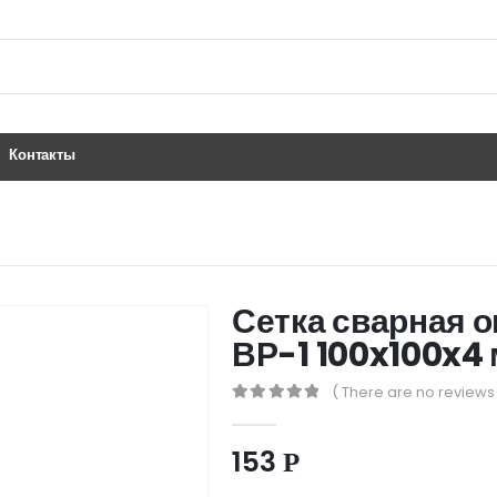
Контакты
Сетка сварная о
ВР-1 100x100x4 
( There are no reviews 
0
out of 5
153
Р