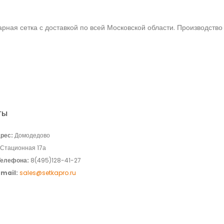
рная сетка с доставкой по всей Московской области. Производство 
ты
рес:
Домодедово
.Стационная 17а
Телефона:
8(495)128-41-27
Email:
sales@setkapro.ru