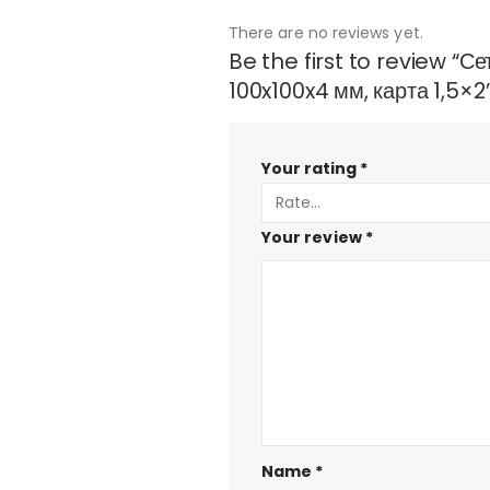
There are no reviews yet.
Be the first to review “С
100x100x4 мм, карта 1,5×2
Your rating
*
Your review
*
Name
*