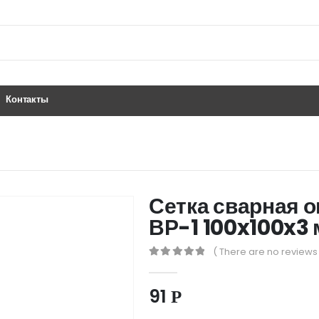
Контакты
Сетка сварная о
ВР-1 100x100x3 м
( There are no reviews 
0
out of 5
91
Р