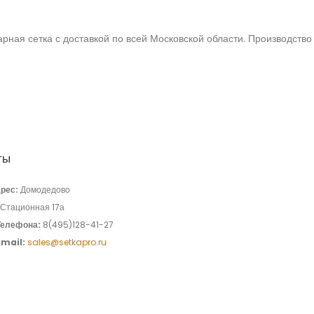
рная сетка с доставкой по всей Московской области. Производство 
ты
рес:
Домодедово
.Стационная 17а
Телефона:
8(495)128-41-27
Email:
sales@setkapro.ru