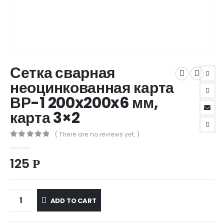
Сетка сварная
неоцинкованная карта
ВР-1 200x200x6 мм,
карта 3×2
( There are no reviews yet. )
0
out of 5
125
Р
ADD TO CART