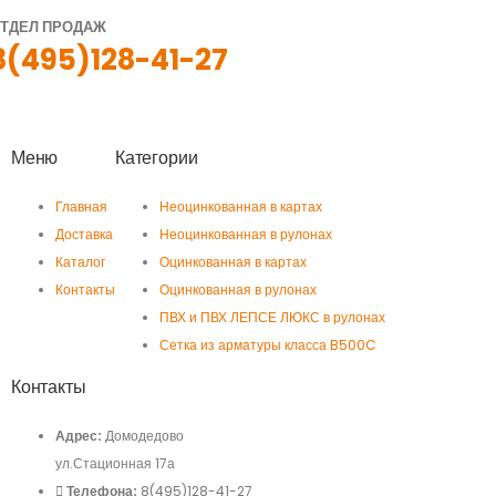
ТДЕЛ ПРОДАЖ
8(495)128-41-27
Меню
Категории
Главная
Неоцинкованная в картах
Доставка
Неоцинкованная в рулонах
Каталог
Оцинкованная в картах
Контакты
Оцинкованная в рулонах
ПВХ и ПВХ ЛЕПСЕ ЛЮКС в рулонах
Сетка из арматуры класса B500C
Контакты
Адрес:
Домодедово
ул.Стационная 17а
Телефона:
8(495)128-41-27