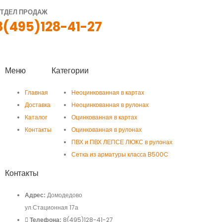
ТДЕЛ ПРОДАЖ
8(495)128-41-27
Меню
Категории
Главная
Неоцинкованная в картах
Доставка
Неоцинкованная в рулонах
Каталог
Оцинкованная в картах
Контакты
Оцинкованная в рулонах
ПВХ и ПВХ ЛЕПСЕ ЛЮКС в рулонах
Сетка из арматуры класса B500C
Контакты
Адрес:
Домодедово
ул.Стационная 17а
Телефона:
8(495)128-41-27