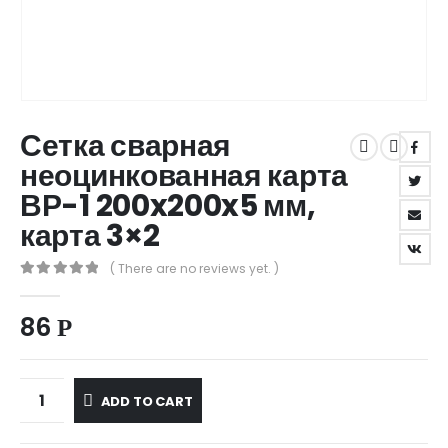
Сетка сварная
неоцинкованная карта
ВР-1 200x200x5 мм,
карта 3×2
( There are no reviews yet. )
0
out of 5
86
Р
ADD TO CART