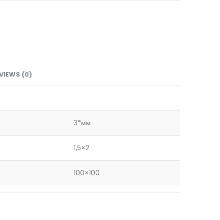
VIEWS (0)
3*мм
1,5×2
100×100