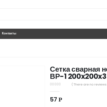
Контакты
Сетка сварная 
ВР-1 200x200x3 
( There are no reviews 
0
out of 5
57
Р