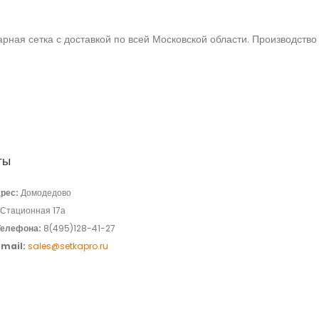
рная сетка с доставкой по всей Московской области. Производство 
ты
рес:
Домодедово
.Стационная 17а
Телефона:
8(495)128-41-27
Email:
sales@setkapro.ru