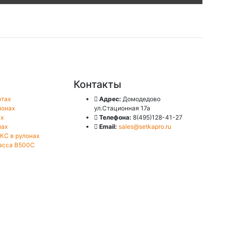
Контакты
ртах
Адрес:
Домодедово
лонах
ул.Стационная 17а
ах
Телефона:
8(495)128-41-27
нах
Email:
sales@setkapro.ru
КС в рулонах
ласса B500C