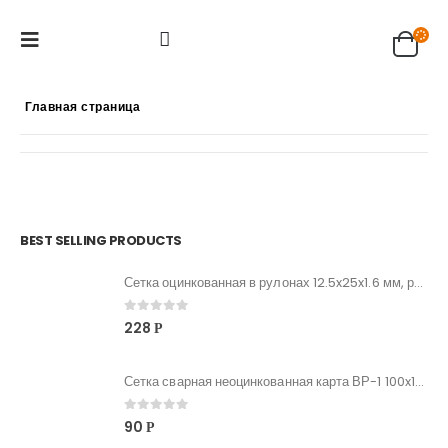
Главная страница
BEST SELLING PRODUCTS
Сетка оцинкованная в рулонах 12.5x25x1.6 мм, рулон 1x25м
0
out of 5
228
Р
Сетка сварная неоцинкованная карта ВР-1 100x100x4* мм, карта 6x2
0
out of 5
90
Р