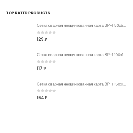
TOP RATED PRODUCTS
Сетка сварная неоцинкованная карта ВР-1 50x50x3 мм, карта 0,35x2
0
out of 5
129
Р
Сетка сварная неоцинкованная карта ВР-1 100x100x4 мм, карта 3x2
0
out of 5
117
Р
Сетка сварная неоцинкованная карта ВР-1 150x150x6 мм, карта 3x2
0
out of 5
164
Р