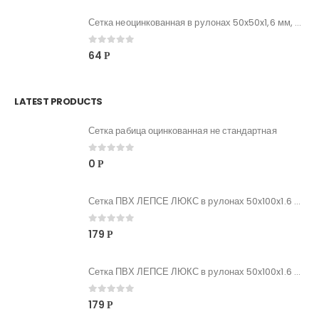
Сетка неоцинкованная в рулонах 50x50x1,6 мм, рулон 1,8x50м
0
out of 5
64
Р
LATEST PRODUCTS
Сетка рабица оцинкованная не стандартная
0
out of 5
0
Р
Сетка ПВХ ЛЕПСЕ ЛЮКС в рулонах 50x100x1.6 мм, рулон 1,5x20м
0
out of 5
179
Р
Сетка ПВХ ЛЕПСЕ ЛЮКС в рулонах 50x100x1.6 мм, рулон 1,8x20м
0
out of 5
179
Р